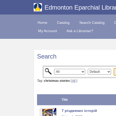
Edmonton Eparchial Libra
Home
Catalog
Search Catalog
My Account
Ask a Librarian?
Search
Tag:
christmas stories
[
All
]
Title
7 різдвяних історій