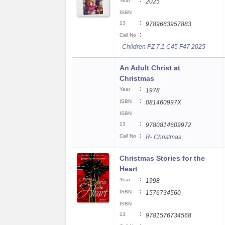
:
Year
2025
ISBN
:
13
9789663957883
:
Call No
Children PZ 7.1 C45 F47 2025
An Adult Christ at
Christmas
:
Year
1978
:
ISBN
081460997X
ISBN
:
13
9780814609972
:
Call No
R- Christmas
Christmas Stories for the
Heart
:
Year
1998
:
ISBN
1576734560
ISBN
:
13
9781576734568