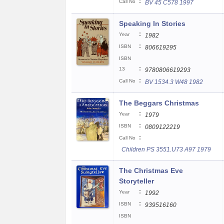
:
Call No
BV 45 C578 1997
Speaking In Stories
:
Year
1982
:
ISBN
806619295
ISBN
:
13
9780806619293
:
Call No
BV 1534.3 W48 1982
The Beggars Christmas
:
Year
1979
:
ISBN
0809122219
:
Call No
Children PS 3551.U73 A97 1979
The Christmas Eve
Storyteller
:
Year
1992
:
ISBN
939516160
ISBN