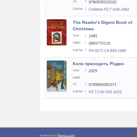
:
13
9780939516162
:
Call No
Children PZ 7 H39 1992
The Reader's Digest Book of
Christmas
:
Year
1985
:
ISBN
089577013X
:
Call No
PN 6071.C6 B59 1985
Коли приходить Різдво
:
Year
2025
ISBN
:
13
9789669381071
:
Call No
PZ 7.С45 O45 2025
Powered by
Raynux.com