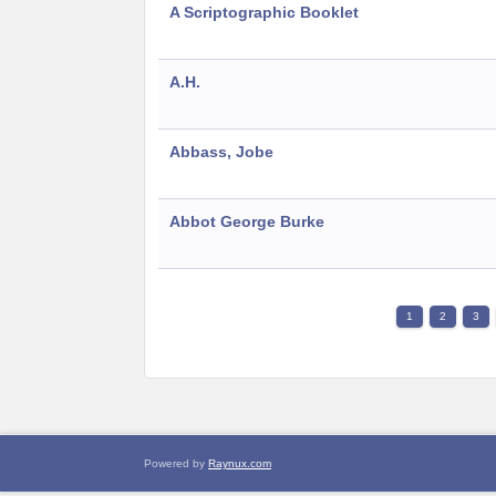
A Scriptographic Booklet
A.H.
Abbass, Jobe
Abbot George Burke
1
2
3
Powered by
Raynux.com