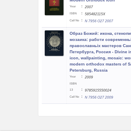
Modern Orthodox Icon
:
Year
2007
:
ISBN
585482115X
:
Call No
N 7956 O27 2007
Образ Божий: икона, стенопи
мозаика: работи современнь
православньіх мастеров Сан
Петербурга, Россия - Divine 
icon, wallpainting, mosaic: wo
modern orthodox masters of S
Petersburg, Russia
:
Year
2009
ISBN
:
13
9785915550024
:
Call No
N 7956 O27 2009