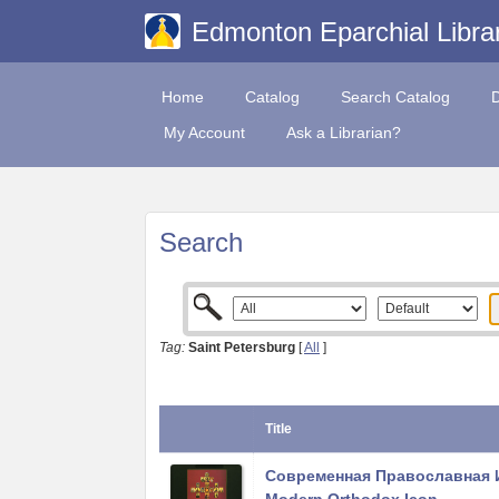
Edmonton Eparchial Libra
Home
Catalog
Search Catalog
My Account
Ask a Librarian?
Search
Tag:
Saint Petersburg
[
All
]
Title
Современная Православная И