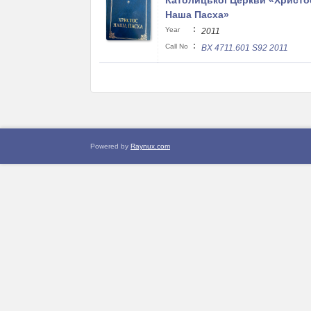
Католицької Церкви «Христо
Наша Пасха»
:
Year
2011
:
Call No
BX 4711.601 S92 2011
Powered by
Raynux.com