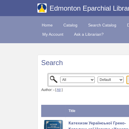
Edmonton Eparchial Libra
Home
Catalog
Search Catalog
My Account
Ask a Librarian?
Search
Author:
-
[
All
]
Title
Катехизм Української Греко-